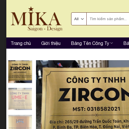
Skip
to
Tìm
content
kiếm:
Trang chủ
Giới thiệu
Bảng Tên Công Ty
Bả