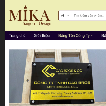
Skip
to
Tìm
content
kiếm:
Trang chủ
Giới thiệu
Bảng Tên Công Ty
Bả