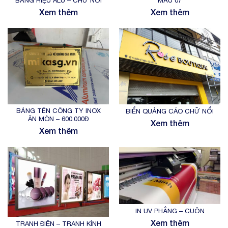
BẢNG HIỆU ALU – CHỮ NỔI
MẪU 07
Xem thêm
Xem thêm
BẢNG TÊN CÔNG TY INOX
BIỂN QUẢNG CÁO CHỮ NỔI
ĂN MÒN – 600.000Đ
Xem thêm
Xem thêm
IN UV PHẲNG – CUỘN
Xem thêm
TRANH ĐIỆN – TRANH KÍNH